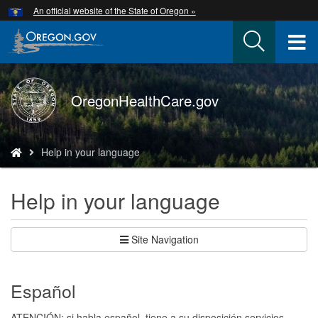
Hidden Submit
An official website of the State of Oregon »
Skip
to
T
main
content
M
Back
OregonHealthCare.gov
M
to
Home
You
Help in your language
are
here:
Help in your language
Site Navigation
Español
ATENCIÓN: si habla español, tiene a su disposición servicios