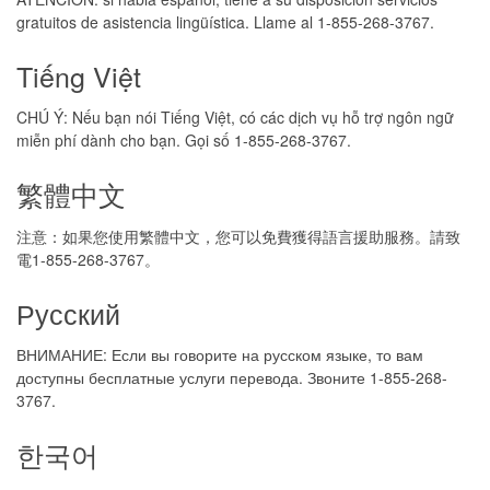
gratuitos de asistencia lingüística. Llame al 1-855-268-3767.
Tiếng Việt
CHÚ Ý: Nếu bạn nói Tiếng Việt, có các dịch vụ hỗ trợ ngôn ngữ
miễn phí dành cho bạn. Gọi số 1-855-268-3767.
繁體中文
注意：如果您使用繁體中文，您可以免費獲得語言援助服務。請致
電1-855-268-3767。
Русский
ВНИМАНИЕ: Если вы говорите на русском языке, то вам
доступны бесплатные услуги перевода. Звоните 1-855-268-
3767.
한국어