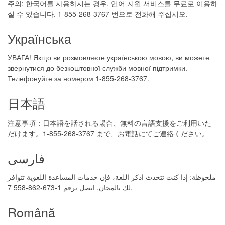
주의: 한국어를 사용하시는 경우, 언어 지원 서비스를 무료로 이용하
실 수 있습니다. 1-855-268-3767 번으로 전화해 주십시오.
Українська
УВАГА! Якщо ви розмовляєте українською мовою, ви можете
звернутися до безкоштовної служби мовної підтримки.
Телефонуйте за номером 1-855-268-3767.
日本語
注意事項：日本語を話される場合、無料の言語支援をご利用いた
だけます。1-855-268-3767 まで、お電話にてご連絡ください。
فارسی
ملحوظة: إذا كنت تتحدث اذكر اللغة، فإن خدمات المساعدة اللغوية تتوافر
لك بالمجان. اتصل برقم 1-673-862-558 7.
Română